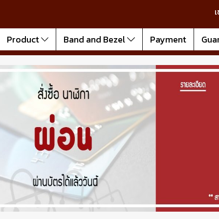
เ
Product
Band and Bezel
Payment
Gua