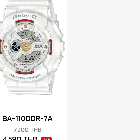
BA-110DDR-7A
7,200 THB
4,590 THB
-36%