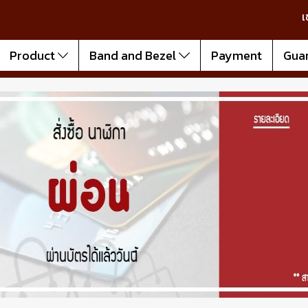
เ
Product
Band and Bezel
Payment
Gua