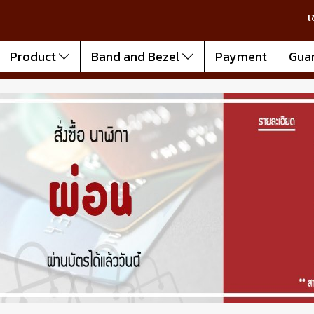
เ
Product
Band and Bezel
Payment
Gua