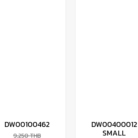
DW00100462
DW00400012
SMALL
9,250 THB