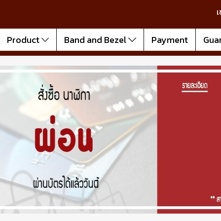
เ
Product
Band and Bezel
Payment
Gua