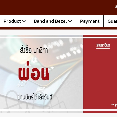
เ
Product
Band and Bezel
Payment
Gua