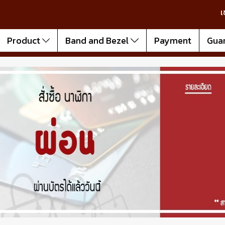
เ
Product
Band and Bezel
Payment
Gua