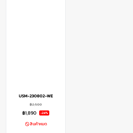
USM-230802-WE
฿2,500
฿1,890
-24%
สินค้าหมด