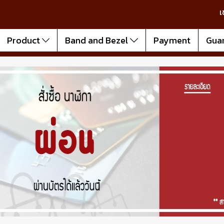
เ
Product
Band and Bezel
Payment
Gua