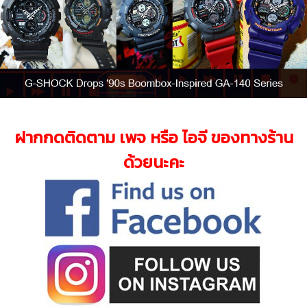
ฝากกดติดตาม เพจ หรือ ไอจี ของทางร้าน
ด้วยนะคะ