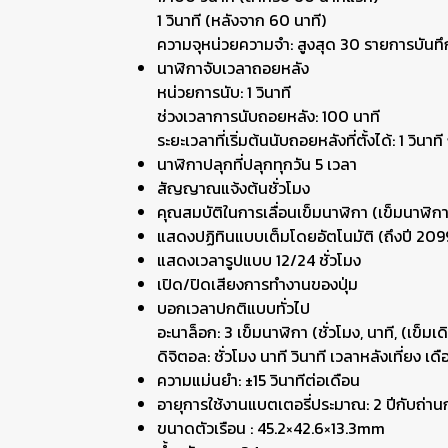
1 วินาที (หลังจาก 60 นาที)
ความจุหน่วยความจำ: สูงสุด 30 รายการบันท
นาฬิกาจับเวลาถอยหลัง
หน่วยการนับ: 1 วินาที
ช่วงเวลาการนับถอยหลัง: 100 นาที
ระยะเวลาที่เริ่มต้นนับถอยหลังที่ตั้งได้: 1 วินาที 
นาฬิกาปลุกที่ปลุกทุกวัน 5 เวลา
สัญญาณแจ้งต้นชั่วโมง
คุณสมบัติในการเลื่อนเข็มนาฬิกา (เข็มนาฬิกาจ
แสดงปฏิทินแบบเต็มโดยอัตโนมัติ (ถึงปี 209
แสดงเวลารูปแบบ 12/24 ชั่วโมง
เปิด/ปิดเสียงการทำงานของปุ่ม
บอกเวลาปกติแบบทั่วไป
อะนาล็อก: 3 เข็มนาฬิกา (ชั่วโมง, นาที, (เข็มเดิ
ดิจิตอล: ชั่วโมง นาที วินาที เวลาหลังเที่ยง เด
ความแม่นยำ: ±15 วินาทีต่อเดือน
อายุการใช้งานแบตเตอรี่ประมาณ: 2 ปีกับถ่า
ขนาดตัวเรือน : 45.2×42.6×13.3mm