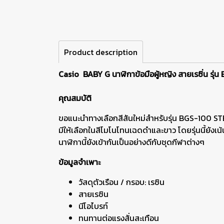
Product description
Casio BABY G นาฬิกาข้อมือผู้หญิง สายเรซิ่น รุ่น
คุณสมบัติ
ขอแนะนำทางเลือกสีสันใหม่สำหรับรุ่น BGS-100 STEP 
มีให้เลือกในสีโมโนโทนเฉดดำและขาว โดยรุ่นนี้ยังเน
นาฬิกานี้ยังเข้ากันเป็นอย่างดีกับชุดกีฬาต่างๆ
ข้อมูลจำเพาะ
วัสดุตัวเรือน / กรอบ: เรซิน
สายเรซิน
นีโอไบรท์
ทนทานต่อแรงสั่นสะเทือน