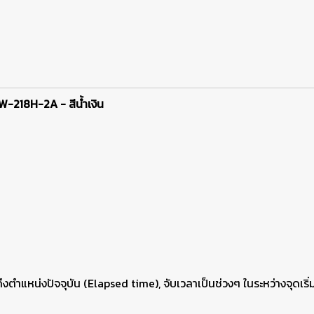
่น W-218H-2A
- สีน้ำเงิน
ึงตำแหน่งปัจจุบัน (Elapsed time), จับเวลาเป็นช่วงๆ ในระหว่างจุดเริ่ม