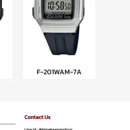
F-201WAM-7A
Contact Us
Line id : @timekeepershop