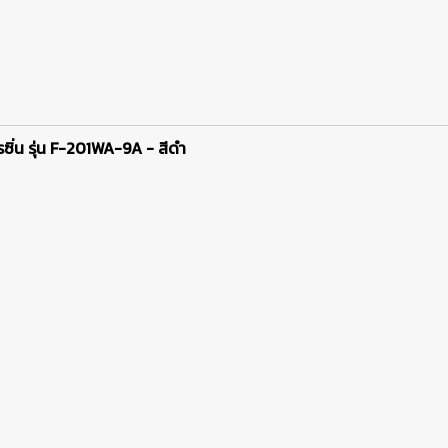
รซิ่น รุ่น F-201WA-9A
- สีดำ