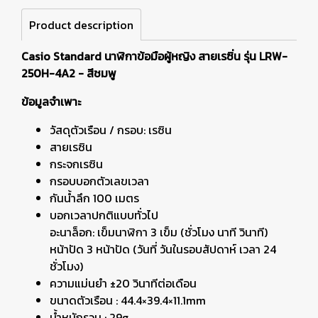
Product description
Casio Standard นาฬิกาข้อมือผู้หญิง สายเรซิ่น รุ่น
LRW-
250H-4A2 - สีชมพู
ข้อมูลจำเพาะ
วัสดุตัวเรือน / กรอบ: เรซิน
สายเรซิน
กระจกเรซิน
กรอบบอกตัวเลขเวลา
กันน้ำลึก 100 เมตร
บอกเวลาปกติแบบทั่วไป
อะนาล็อก: เข็มนาฬิกา 3 เข็ม (ชั่วโมง นาที วินาที)
หน้าปัด 3 หน้าปัด (วันที่ วันในรอบสัปดาห์ เวลา 24
ชั่วโมง)
ความแม่นยำ ±20 วินาทีต่อเดือน
ขนาดตัวเรือน : 44.4×39.4×11.1mm
น้ำหนักรวม : 29g