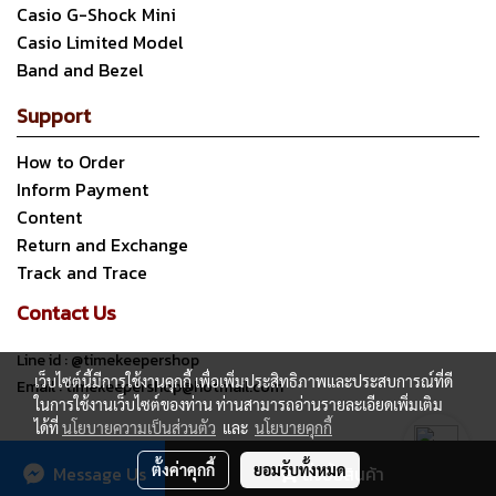
Casio G-Shock Mini
Casio Limited Model
Band and Bezel
Support
How to Order
Inform Payment
Content
Return and Exchange
Track and Trace
Contact Us
Line id : @timekeepershop
เว็บไซต์นี้มีการใช้งานคุกกี้ เพื่อเพิ่มประสิทธิภาพและประสบการณ์ที่ดี
Email : timekeepershop@hotmail.com
ในการใช้งานเว็บไซต์ของท่าน ท่านสามารถอ่านรายละเอียดเพิ่มเติม
ได้ที่
นโยบายความเป็นส่วนตัว
และ
นโยบายคุกกี้
Copyright all rights reserved. My Company Limited.
ตั้งค่าคุกกี้
ยอมรับทั้งหมด
Message Us
สั่งซื้อสินค้า