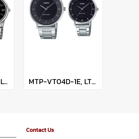
MTP-1303DD-1A , LTP-1303DD-1A
MTP-VT04D-1E, LTP-VT04D-1A
Contact Us