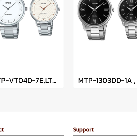
MTP-VT04D-7E,LTP-VT04D-7A
ct
Support