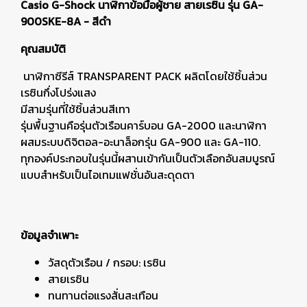
Casio G-Shock นาฬิกาข้อมือผู้ชาย สายเรซิ่น รุ่น GA-
900SKE-8A - สีดำ
คุณสมบัติ
นาฬิกาซีรีส์ TRANSPARENT PACK ผลิตโดยใช้ชิ้นส่วน
เรซินกึ่งโปร่งแสง
มีสามรุ่นที่ใช้ชิ้นส่วนสีเทา
รุ่นพื้นฐานคือรุ่นตัวเรือนคาร์บอน GA-2000 และนาฬิกา
ผสมระบบดิจิตอล-อะนาล็อกรุ่น GA-900 และ GA-110.
ทุกองค์ประกอบในรุ่นนี้ผสานเข้ากันเป็นตัวเลือกอันสมบูรณ์
แบบสำหรับเป็นไอเทมแฟชั่นอันสะดุดตา
ข้อมูลจำเพาะ
วัสดุตัวเรือน / กรอบ: เรซิน
สายเรซิน
ทนทานต่อแรงสั่นสะเทือน