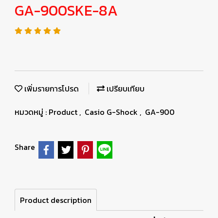
GA-900SKE-8A
เพิ่มรายการโปรด
เปรียบเทียบ
หมวดหมู่ :
Product
,
Casio G-Shock
,
GA-900
Share
Product description