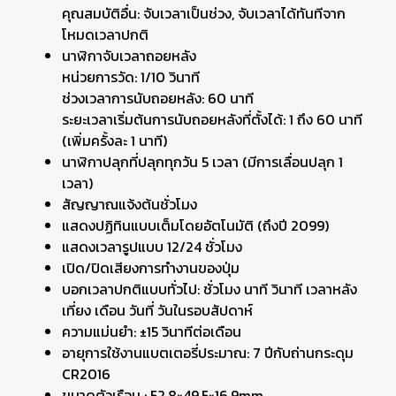
คุณสมบัติอื่น: จับเวลาเป็นช่วง, จับเวลาได้ทันทีจาก
โหมดเวลาปกติ
นาฬิกาจับเวลาถอยหลัง
หน่วยการวัด: 1/10 วินาที
ช่วงเวลาการนับถอยหลัง: 60 นาที
ระยะเวลาเริ่มต้นการนับถอยหลังที่ตั้งได้: 1 ถึง 60 นาที
(เพิ่มครั้งละ 1 นาที)
นาฬิกาปลุกที่ปลุกทุกวัน 5 เวลา (มีการเลื่อนปลุก 1
เวลา)
สัญญาณแจ้งต้นชั่วโมง
แสดงปฏิทินแบบเต็มโดยอัตโนมัติ (ถึงปี 2099)
แสดงเวลารูปแบบ 12/24 ชั่วโมง
เปิด/ปิดเสียงการทำงานของปุ่ม
บอกเวลาปกติแบบทั่วไป: ชั่วโมง นาที วินาที เวลาหลัง
เที่ยง เดือน วันที่ วันในรอบสัปดาห์
ความแม่นยำ: ±15 วินาทีต่อเดือน
อายุการใช้งานแบตเตอรี่ประมาณ: 7 ปีกับถ่านกระดุม
CR2016
ขนาดตัวเรือน : 52.8×49.5×16.9mm