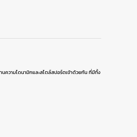
ความไดนามิกและสไตล์สปอร์ตเข้าด้วยกัน ที่มีทั้ง