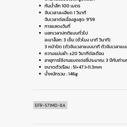
กันน้ำลึก 100 เมตร
จับเวลาละเอียด 1 วินาที
จับเวลาต่อเนื่องสูงสุด: 9'59
การแสดงวันที่
บอกเวลาปกติแบบทั่วไป
อะนาล็อก: 3 เข็ม (ชั่วโมง นาที วินาที)
3 หน้าปัด (ตัวจับเวลาแบบนาที ตัวจับเวลาแบ
ความแม่นยำ: ±20 วินาทีต่อเดือน
อายุการใช้งานแบตเตอรี่ประมาณ: 3 ปีกับถ่
ขนาดตัวเรือน : 51×47.1×11.3mm
น้ำหนักรวม : 146g
EFR-571MD-8A