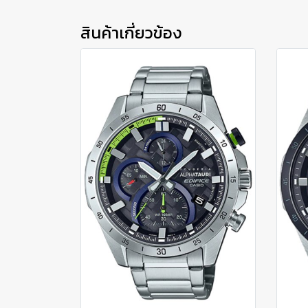
สินค้าเกี่ยวข้อง