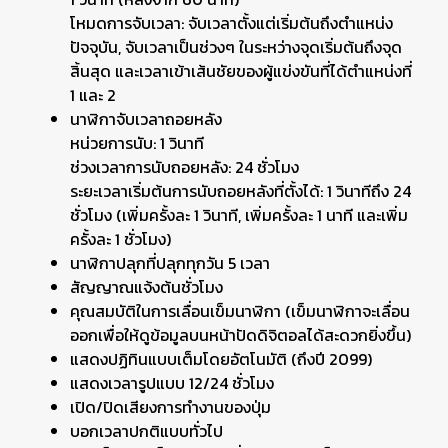
โหมดการจับเวลา: จับเวลาตั้งแต่เริ่มต้นถึงตำแหน่ง
ปัจจุบัน, จับเวลาเป็นช่วงๆ ในระหว่างจุดเริ่มต้นถึงจุด
สิ้นสุด และเวลาเข้าเส้นชัยของผู้แข่งขันที่ได้ตำแหน่งที่
1 และ 2
นาฬิกาจับเวลาถอยหลัง
หน่วยการนับ: 1 วินาที
ช่วงเวลาการนับถอยหลัง: 24 ชั่วโมง
ระยะเวลาเริ่มต้นการนับถอยหลังที่ตั้งได้: 1 วินาทีถึง 24
ชั่วโมง (เพิ่มครั้งละ 1 วินาที, เพิ่มครั้งละ 1 นาที และเพิ่ม
ครั้งละ 1 ชั่วโมง)
นาฬิกาปลุกที่ปลุกทุกวัน 5 เวลา
สัญญาณแจ้งต้นชั่วโมง
คุณสมบัติในการเลื่อนเข็มนาฬิกา (เข็มนาฬิกาจะเลื่อน
ออกเพื่อให้ดูข้อมูลบนหน้าปัดดิจิตอลได้สะดวกยิ่งขึ้น)
แสดงปฏิทินแบบเต็มโดยอัตโนมัติ (ถึงปี 2099)
แสดงเวลารูปแบบ 12/24 ชั่วโมง
เปิด/ปิดเสียงการทำงานของปุ่ม
บอกเวลาปกติแบบทั่วไป