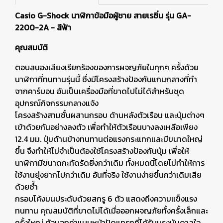
Casio G-Shock นาฬิกาข้อมือผู้ชาย สายเรซิ่น รุ่น GA-
2200-2A - สีฟ้า
คุณสมบัติ
ตอบสนองเสียงเรียกร้องของการผจญภัยในทุกๆ ครั้งด้วย
นาฬิกาที่ทนทานรุ่นนี้ ซึ่งมีโครงสร้างป้องกันแกนกลางที่ทำ
จากคาร์บอน อันเป็นเครื่องมือที่ขาดไปไม่ได้สำหรับชุด
อุปกรณ์กิจกรรมกลางแจ้ง
โครงสร้างสามชั้นผสานกรอบ ด้านหลังตัวเรือน และปุ่มต่างๆ
เข้าด้วยกันอย่างลงตัว เพื่อทำให้ตัวเรือนบางลงเหลือเพียง
12.4 มม. ปุ่มด้านข้างทนทานต่อแรงกระแทกและมีขนาดใหญ่
ขึ้น จึงทำให้ไม่จำเป็นต้องใช้โครงสร้างป้องกันปุ่ม เพื่อให้
นาฬิกามีขนาดกะทัดรัดยิ่งกว่าเดิม ทั้งหมดนี้โดยไม่ทำให้การ
ใช้งานยุ่งยากไปกว่าเดิม อันที่จริง ใช้งานง่ายขึ้นกว่าเดิมเสีย
ด้วยซ้ำ
กรอบโค้งมนประดับด้วยสกรู 6 ตัว แสดงถึงความแข็งแรง
ทนทาน คุณสมบัติที่ขาดไม่ได้เมื่อออกผจญภัยทั้งครั้งเล็กและ
ครั้งใหญ่ ตัวบอกค่าแบบหน้าปัดแทรกที่ได้รับเเรงบันดาลใจ