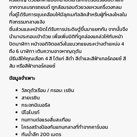
จากจานเบรกรถยนต์ ถูกล้อมรอบด้วยวงแหวนครึ่งวงกลม
ทั้งคู่ได้รับการชุบเคลือบให้มีลุคเมทัลลิคสำหรับผู้ที่หลงใหลใน
กิจกรรมกลางแจ้ง
ชิ้นส่วนและหน้าปัดได้รับการประดิษฐ์ขึ้นมาแยกกัน จากนั้นจึง
นำมาประกอบเข้าด้วย เพื่อเพิ่มมิติที่ดูคล่องแคล่วให้กับหน้า
ปัดนาฬิกา หน้าจอดิจิตอลวิ่งในแนวทแยงระหว่างตำแหน่ง 4
ถึง 6 นาฬิกา เติมความอาจหาญดุดัน
มีธีมสีให้คุณเลือก 4 สี ได้แก่ สีดำ สีดำและสีฟ้าเทอร์คอยซ์ สี
ส้ม หรือสีฟ้าเทอร์คอยซ์
ข้อมูลจำเพาะ
วัสดุตัวเรือน / กรอบ: เรซิน
สายเรซิน
กระจกมิเนอรัล
นีโอไบรท์
ทนทานต่อแรงสั่นสะเทือน
โครงสร้างป้องกันแกนกลางที่ทำจากคาร์บอน
กันน้ำลึก 200 เมตร