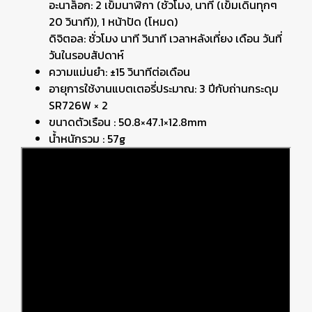
อะนาล็อก: 2 เข็มนาฬิกา (ชั่วโมง, นาที (เข็มเดินทุกๆ
20 วินาที)), 1 หน้าปัด (โหมด)
ดิจิตอล: ชั่วโมง นาที วินาที เวลาหลังเที่ยง เดือน วันที่
วันในรอบสัปดาห์
ความแม่นยำ: ±15 วินาทีต่อเดือน
อายุการใช้งานแบตเตอรี่ประมาณ: 3 ปีกับถ่านกระดุม
SR726W × 2
ขนาดตัวเรือน : 50.8×47.1×12.8mm
น้ำหนักรวม : 57g