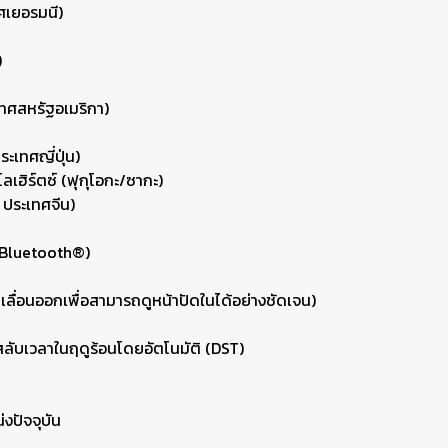
ศเยอรมนี)
)
เทศสหรัฐอเมริกา)
ระเทศญี่ปุ่น)
ิโลเฮิร์ตซ์ (ฟุกุโอกะ/ซากะ)
 ประเทศจีน)
้ Bluetooth®)
เลื่อนออกเพื่อสามารถดูหน้าปัดในได้อย่างชัดเจน)
ลับเวลาในฤดูร้อนโดยอัตโนมัติ (DST)
่งปัจจุบัน