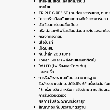
สายผสมสเตนเลสสตีล/เรซิน
สายโลหะ
TRIPLE G RESIST (ทนต่อแรงกระแทก, ทนต่อแร
โครงสร้างป้องกันแกนกลางที่ทำจากคาร์บอน
ตัวเรือนคาร์บอนชิ้นเดียว
คริสตัลแซฟไฟร์เคลือบด้วยสารกันแสงสะท้อ
กระจกทรงกลม
นีโอไบรท์
เม็ดมะยม
กันน้ำลึก 200 เมตร
Tough Solar (พลังงานแสงอาทิตย์)
ไฟ LED (ไฟเรืองแสงโดดเด่น)
แสงระเรื่อ
การรับสัญญาณเทียบเวลามาตรฐาน
รับสัญญาณอัตโนมัติได้ถึง 6* ครั้งต่อวัน (จะ
*5 ครั้งต่อวัน สำหรับการรับสัญญาณเทียบ
การรับด้วยตัวเอง
ผลการรับสัญญาณครั้งล่าสุด
สัญญาณเทียบเวลามาตรฐาน