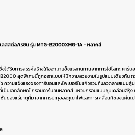
นเลสสตีล/เรซิน รุ่น MTG-B2000XMG-1A - หลากสี
่งได้รับการสรรค์สร้างให้ออกมาแข็งแรงทนทานจากการใช้โลหะ คาร์บอน 
-B2000 สุดพิเศษนี้ถูกออกแบบให้มีความสวยงามในรูปแบบเดียวกัน กรอ
 ความแข็งแรงของคาร์บอนและไฟเบอร์ใยแก้วรวมถึงลวดลายแบบสุ่มถูกส
ี่เป็นเอกลักษณ์ กรอบคาร์บอนหลากสี แหวนกรอบแบบชุบเคลือบสีรุ้ง ก
ดชันของแร่ธาตุที่มาจากการปะทุของภูเขาไฟและการเคลื่อนที่ของแผ่นเ
ีล