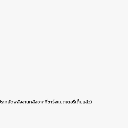
ันประหยัดพลังงานหลังจากที่ชาร์จแบตเตอรี่เต็มแล้ว)