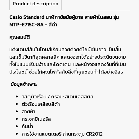
Product description
Casio Standard นาฬิกาข้อมือผู้ชาย สายผ้าไนลอน รุ่น
MTP-E715C-8A - สีดำ
คุณสมบัติ
แต่งเติมสีสันในโทนสีเรียบสวยด้วยดีไซน์เข็มยาว เข็มสั้น
และเข็มวินาทีสุดคลาสสิค แสดงออกได้อย่างประณีตงดงาม
ทั้งในแบบเรียบง่ายและโดดเด่น และหน้าจอแสดงวันที่ที่เป็น
ประโยชน์ ช่วยให้คุณโฟกัสกับสิ่งที่คุณชอบทำได้อย่างอิสร
ข้อมูลจำเพาะ
วัสดุตัวเรือน / กรอบ: สเตนเลสสตีล
ตัวเรือนเคลือบสีดำ
สายผ้า
กระจกมิเนอรัล
กันน้ำ
การใช้งานแบตเตอรี่ ถ่านกระดุม CR2012