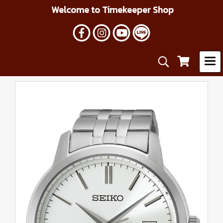
Welcome to Timekeeper Shop