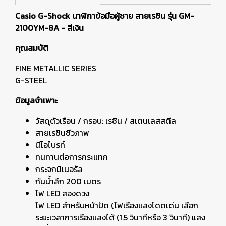
Casio G-Shock นาฬิกาข้อมือผู้ชาย สายเรซิน รุ่น GM-
2100YM-8A - สีเงิน
คุณสมบัติ
FINE METALLIC SERIES
G-STEEL
ข้อมูลจำเพาะ
วัสดุตัวเรือน / กรอบ: เรซิน / สเตนเลสสตีล
สายเรซินชีวภาพ
นีโอไบรท์
ทนทานต่อการกระแทก
กระจกมิเนอรัล
กันน้ำลึก 200 เมตร
ไฟ LED สองดวง
ไฟ LED สำหรับหน้าปัด (ไฟเรืองแสงโดดเด่น เลือก
ระยะเวลาการเรืองแสงได้ (1.5 วินาทีหรือ 3 วินาที) แสง