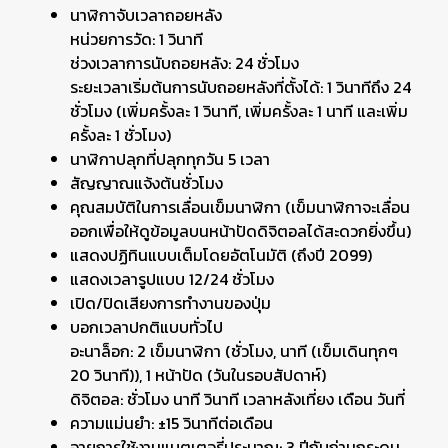
นาฬิกาจับเวลาถอยหลัง
หน่วยการวัด: 1 วินาที
ช่วงเวลาการนับถอยหลัง: 24 ชั่วโมง
ระยะเวลาเริ่มต้นการนับถอยหลังที่ตั้งได้: 1 วินาทีถึง 24
ชั่วโมง (เพิ่มครั้งละ 1 วินาที, เพิ่มครั้งละ 1 นาที และเพิ่ม
ครั้งละ 1 ชั่วโมง)
นาฬิกาปลุกที่ปลุกทุกวัน 5 เวลา
สัญญาณแจ้งต้นชั่วโมง
คุณสมบัติในการเลื่อนเข็มนาฬิกา (เข็มนาฬิกาจะเลื่อน
ออกเพื่อให้ดูข้อมูลบนหน้าปัดดิจิตอลได้สะดวกยิ่งขึ้น)
แสดงปฏิทินแบบเต็มโดยอัตโนมัติ (ถึงปี 2099)
แสดงเวลารูปแบบ 12/24 ชั่วโมง
เปิด/ปิดเสียงการทำงานของปุ่ม
บอกเวลาปกติแบบทั่วไป
อะนาล็อก: 2 เข็มนาฬิกา (ชั่วโมง, นาที (เข็มเดินทุกๆ
20 วินาที)), 1 หน้าปัด (วันในรอบสัปดาห์)
ดิจิตอล: ชั่วโมง นาที วินาที เวลาหลังเที่ยง เดือน วันที่
ความแม่นยำ: ±15 วินาทีต่อเดือน
อายุการใช้งานแบตเตอรี่ประมาณ: 3 ปีกับถ่านกระดุม