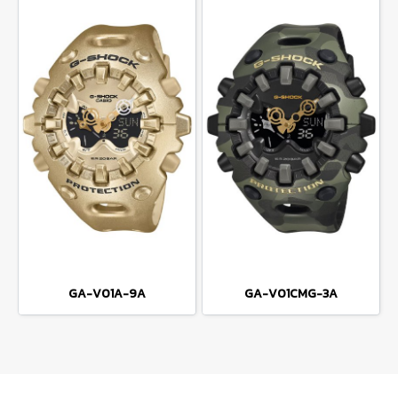
GA-V01A-9A
GA-V01CMG-3A