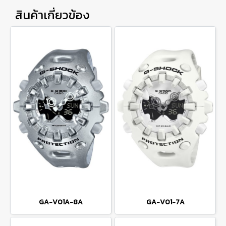
สินค้าเกี่ยวข้อง
GA-V01A-8A
GA-V01-7A