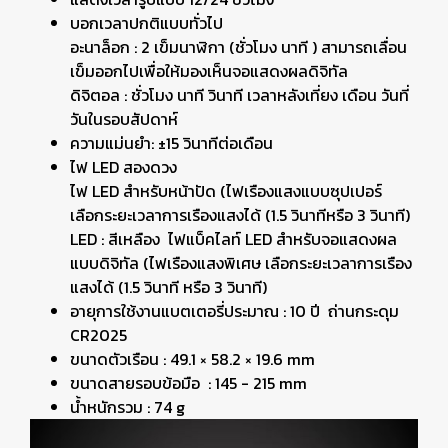
บอกเวลาปกติแบบทั่วไป
อะนาล็อก : 2 เข็มนาฬิกา (ชั่วโมง นาที ) สามารถเลื่อน
เข็มออกไปเพื่อให้มองเห็นจอแสดงผลดิจิทัล
ดิจิตอล : ชั่วโมง นาที วินาที เวลาหลังเที่ยง เดือน วันที่
วันในรอบสัปดาห์
ความแม่นยำ: ±15 วินาทีต่อเดือน
ไฟ LED สองดวง
ไฟ LED สำหรับหน้าปัด (ไฟเรืองแสงแบบซุปเปอร์
เลือกระยะเวลาการเรืองแสงได้ (1.5 วินาทีหรือ 3 วินาที)
LED : สีเหลือง ไฟแบ็คไลท์ LED สำหรับจอแสดงผล
แบบดิจิทัล (ไฟเรืองแสงพิเศษ เลือกระยะเวลาการเรือง
แสงได้ (1.5 วินาที หรือ 3 วินาที)
อายุการใช้งานแบตเตอรี่ประมาณ : 10 ปี ถ่านกระดุม
CR2025
ขนาดตัวเรือน : 49.1 × 58.2 × 19.6 mm
ขนาดสายรอบข้อมือ : 145 - 215 mm
น้ำหนักรวม : 74 g