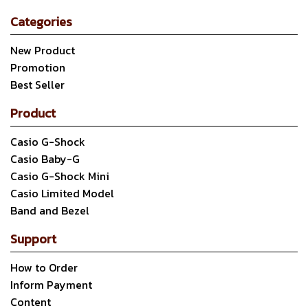
Categories
New Product
Promotion
Best Seller
Product
Casio G-Shock
Casio Baby-G
Casio G-Shock Mini
Casio Limited Model
Band and Bezel
Support
How to Order
Inform Payment
Content