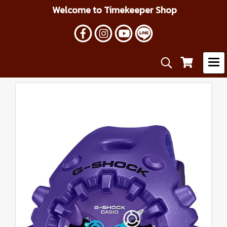
Welcome to Timekeeper Shop