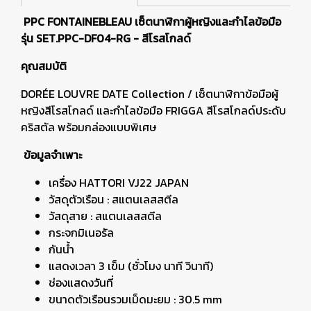
PPC FONTAINEBLEAU เซ็ตนาฬิกาผู้หญิงและกำไลข้อมือ
รุ่น SET.PPC-DF04-RG - สีโรสโกลด์
คุณสมบัติ
DORÉE LOUVRE DATE Collection / เซ็ตนาฬิกาข้อมือผู้
หญิงสีโรสโกลด์ และกำไลข้อมือ FRIGGA สีโรสโกลด์ประดับ
คริสตัล พร้อมกล่องแบบพิเศษ
ข้อมูลจำเพาะ
เครื่อง HATTORI VJ22 JAPAN
วัสดุตัวเรือน : สแตนเลสสตีล
วัสดุสาย : สแตนเลสสตีล
กระจกมิเนอรัล
กันน้ำ
แสดงเวลา 3 เข็ม (ชั่วโมง นาที วินาที)
ช่องแสดงวันที่
ขนาดตัวเรือนรวมเม็ดมะยม : 30.5 mm