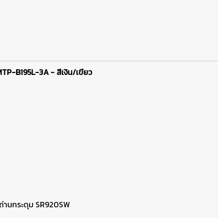
MTP-B195L-3A - สีเงิน/เขียว
/ ถ่านกระดุม SR920SW