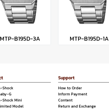
MTP-B195D-3A
MTP-B195D-1A
ct
Support
G-Shock
How to Order
Baby-G
Inform Payment
G-Shock Mini
Content
Limited Model
Return and Exchange