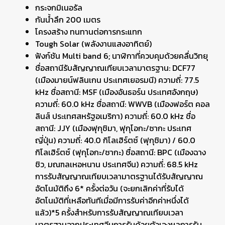
กระจกมิเนอรัล
กันน้ำลึก 200 เมตร
โครงสร้าง ทนทานต่อการกระแทก
Tough Solar (พลังงานแสงอาทิตย์)
ฟังก์ชัน Multi band 6; นาฬิกาที่ควบคุมด้วยคลื่นวิทยุ
ชื่อสถานีรับสัญญาณเทียบเวลามาตรฐาน: DCF77
(เมืองมายน์ฟลินเกน ประเทศเยอรมนี) ความถี่: 77.5
kHz ชื่อสถานี: MSF (เมืองอันธอร์น ประเทศอังกฤษ)
ความถี่: 60.0 kHz ชื่อสถานี: WWVB (เมืองฟอร์ต คอล
ลินส์ ประเทศสหรัฐอเมริกา) ความถี่: 60.0 kHz ชื่อ
สถานี: JJY (เมืองฟุกุชิมา, ฟุกุโอกะ/ซากะ ประเทศ
ญี่ปุ่น) ความถี่: 40.0 กิโลเฮิร์ตซ์ (ฟุกุชิมา) / 60.0
กิโลเฮิร์ตซ์ (ฟุกุโอกะ/ซากะ) ชื่อสถานี: BPC (เมืองฉาง
ชิว, มณฑลเหอหนาน ประเทศจีน) ความถี่: 68.5 kHz
การรับสัญญาณเทียบเวลามาตรฐานได้รับสัญญาณ
อัตโนมัติถึง 6* ครั้งต่อวัน (จะยกเลิกค่าที่รับได้
อัตโนมัติที่เหลือทันทีเมื่อมีการรับค่าอีกค่าหนึ่งได้
แล้ว)*5 ครั้งสำหรับการรับสัญญาณเทียบเวลา
มาตรฐานจากประเทศจีนการรับด้วยตัวเองผลการรับ