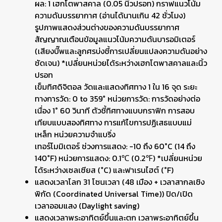
ผล: 1 เฮกโตพาสคาล (0.05 นิ้วปรอท) กราฟแนวโน้ม
ความดันบรรยากาศ (อ่านได้นานเกิน 42 ชั่วโมง)
รูปภาพแสดงส่วนต่างของความดันบรรยากาศ
สัญญาณเตือนข้อมูลแนวโน้มความดันบารอมิเตอร์
(เสียงบี๊พและลูกศรบ่งชี้การเปลี่ยนแปลงความดันอย่าง
ชัดเจน) *เปลี่ยนหน่วยได้ระหว่างเฮกโตพาสคาลและนิ้ว
ปรอท
เข็มทิศดิจิตอล วัดและแสดงทิศทาง 1 ใน 16 จุด ระยะ
ทางการวัด: 0 to 359° หน่วยการวัด: การวัดอย่างต่อ
เนื่อง 1° 60 วินาที ตัวชี้ทิศทางแบบกราฟิก การสอบ
เทียบแบบสองทิศทาง การแก้ไขการปฏิเสธแบบแม่
เหล็ก หน่วยความจำแบริ่ง
เทอร์โมมิเตอร์ ช่วงการแสดง: -10 ถึง 60°C (14 ถึง
140°F) หน่วยการแสดง: 0.1℃ (0.2℉) *เปลี่ยนหน่วย
ได้ระหว่างเซลเซียส (°C) และฟาเรนไฮต์ (°F)
แสดงเวลาโลก 31 โซนเวลา (48 เมือง + เวลาสากลเชิง
พิกัด (Coordinated Universal Time)) ปิด/เปิด
เวลาออมแสง (Daylight saving)
แสดงเวลาพระอาทิตย์ขึ้นและตก เวลาพระอาทิตย์ขึ้น