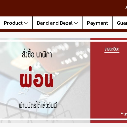
เ
Product
Band and Bezel
Payment
Gua