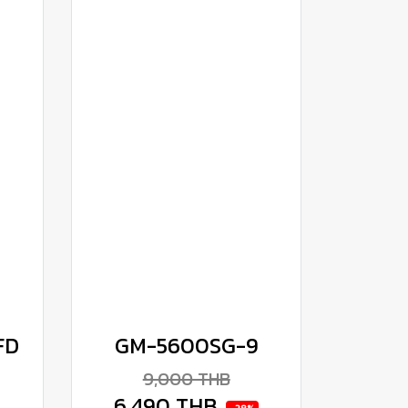
FD
GM-5600SG-9
9,000 THB
6,490 THB
-28%