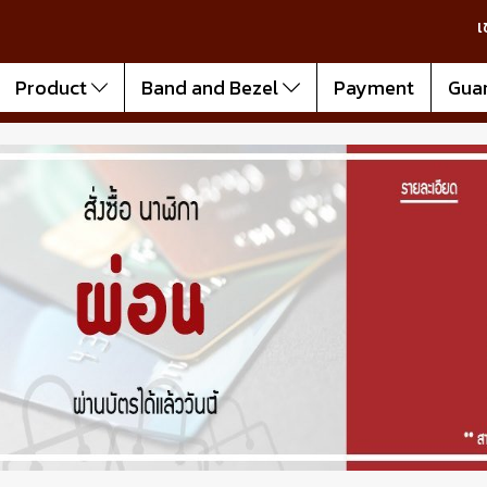
เ
Product
Band and Bezel
Payment
Gua