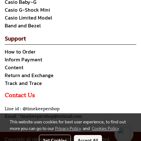
Casio Baby-G
Casio G-Shock Mini
Casio Limited Model
Band and Bezel
Support
How to Order
Inform Payment
Content
Return and Exchange
Track and Trace
Contact Us
Line id : @timekeepershop
Email : timekeepershop@hotmail.com
This website uses cookies for best user experience, to find out
more you can go to our
Privacy Policy
and
Cookies Policy
Copyright all rights reserved. My Company Limited.
Set Cookies
Accept All